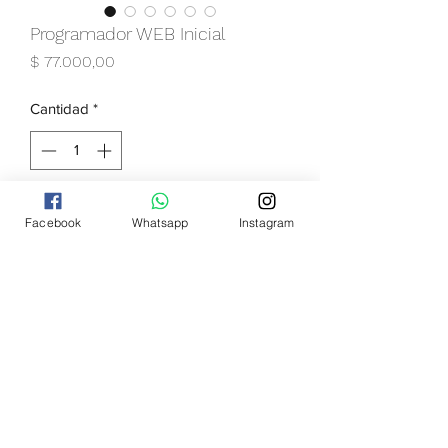
Programador WEB Inicial
Precio
$ 77.000,00
Cantidad
*
Agregar al carrito
Facebook
Whatsapp
Instagram
La increible demanda de este oficio 
requiere altos conocimientos sobre el 
mismo. En IDEC podés lograrlo. 
Duración
10 meses
Días y Horarios